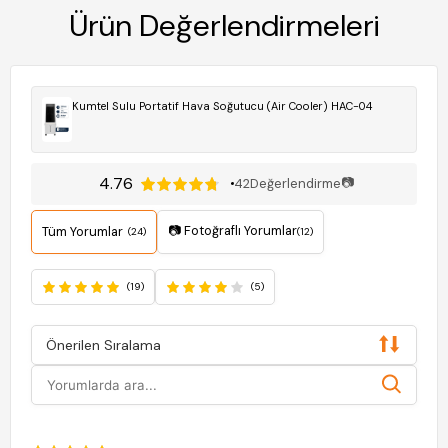
Ürün Değerlendirmeleri
Kumtel Sulu Portatif Hava Soğutucu (Air Cooler) HAC-04
4.76
📷
42
Değerlendirme
📷 Fotoğraflı Yorumlar
Tüm Yorumlar
(24)
(12)
(19)
(5)
Önerilen Sıralama