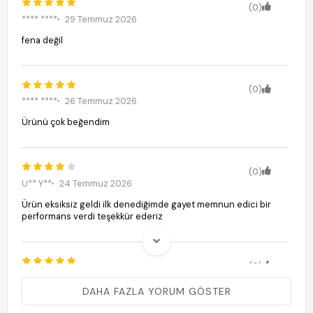
(0)
**** ****
29 Temmuz 2026
fena değil
(0)
**** ****
26 Temmuz 2026
Ürünü çok beğendim
(0)
U** Y**
24 Temmuz 2026
Ürün eksiksiz geldi ilk denediğimde gayet memnun edici bir
performans verdi teşekkür ederiz
(0)
a** n** g**
24 Temmuz 2026
DAHA FAZLA YORUM GÖSTER
Doğru düzgün bi kullanım talimatı yok kurulumuyla ilgili çok
zorlandım ama yapabilince çok etkili olduğunu gördüm. Odayı