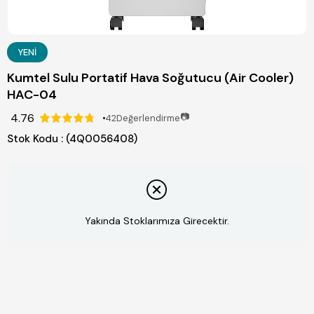
YENI
Kumtel Sulu Portatif Hava Soğutucu (Air Cooler)
HAC-04
4.76
📷
42
Değerlendirme
Stok Kodu
(4Q0056408)
Yakında Stoklarımıza Girecektir.