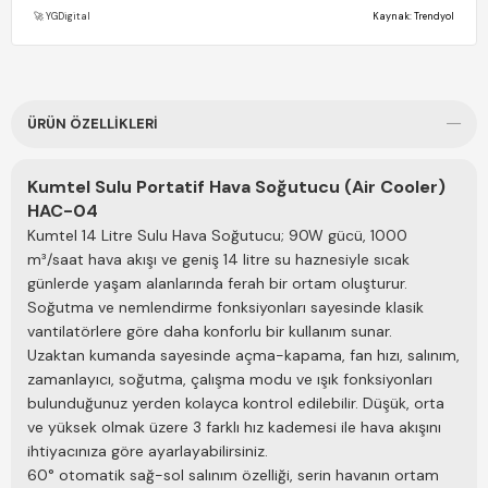
soğutmuyor ama tabiki karşısına oturunca rahatlatıyor Herkesin
🚀 YGDigital
Kaynak: Trendyol
dediği gibi buz küpleri yetersiz küçük hemen bitiyor biraz daha
ek aşabilirsiniz suyunu da bi kaç gün değiştirmeyince pis koku
yapıyor değiştirince ve biraz pencere açınca hiç sorun
olmuyor. Ben bayıldım harika üflemesi var vantilatör gibi sıcak
havayı döndürüp durmuyor soğuk üflüyor. ( kurulumu : alt
ÜRÜN ÖZELLIKLERI
kısımda akvaryum su pompası gibi bir pompa var onu çıkarıp su
haznesine atıyorsunuz bir yere takmanıza gerek yok su
koymadığınız zaman kar taneli olan sembolü çalıştırmayın o
devir yapan kısım, buzlar üst kısma konuluyor )
Kumtel Sulu Portatif Hava Soğutucu (Air Cooler)
HAC-04
Kumtel 14 Litre Sulu Hava Soğutucu; 90W gücü, 1000
m³/saat hava akışı ve geniş 14 litre su haznesiyle sıcak
günlerde yaşam alanlarında ferah bir ortam oluşturur.
Soğutma ve nemlendirme fonksiyonları sayesinde klasik
vantilatörlere göre daha konforlu bir kullanım sunar.
(0)
Uzaktan kumanda sayesinde açma-kapama, fan hızı, salınım,
**** ****
23 Temmuz 2026
zamanlayıcı, soğutma, çalışma modu ve ışık fonksiyonları
Şimdilik hiçbir sorun yok yeterli
bulunduğunuz yerden kolayca kontrol edilebilir. Düşük, orta
ve yüksek olmak üzere 3 farklı hız kademesi ile hava akışını
ihtiyacınıza göre ayarlayabilirsiniz.
60° otomatik sağ-sol salınım özelliği, serin havanın ortam