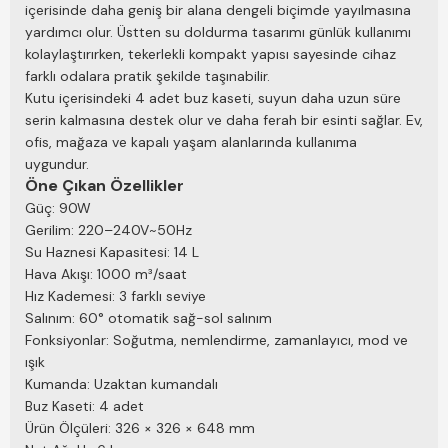
içerisinde daha geniş bir alana dengeli biçimde yayılmasına
yardımcı olur. Üstten su doldurma tasarımı günlük kullanımı
kolaylaştırırken, tekerlekli kompakt yapısı sayesinde cihaz
farklı odalara pratik şekilde taşınabilir.
Kutu içerisindeki 4 adet buz kaseti, suyun daha uzun süre
serin kalmasına destek olur ve daha ferah bir esinti sağlar. Ev,
ofis, mağaza ve kapalı yaşam alanlarında kullanıma
uygundur.
Öne Çıkan Özellikler
Güç: 90W
Gerilim: 220–240V~50Hz
Su Haznesi Kapasitesi: 14 L
Hava Akışı: 1000 m³/saat
Hız Kademesi: 3 farklı seviye
Salınım: 60° otomatik sağ-sol salınım
Fonksiyonlar: Soğutma, nemlendirme, zamanlayıcı, mod ve
ışık
Kumanda: Uzaktan kumandalı
Buz Kaseti: 4 adet
Ürün Ölçüleri: 326 × 326 × 648 mm