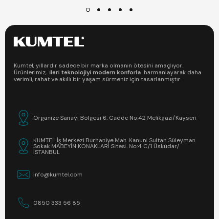
Kumtel, yıllardır sadece bir marka olmanın ötesini amaçlıyor.
Ürünlerimiz,
ileri teknolojiyi modern konforla
harmanlayarak daha
verimli, rahat ve akıllı bir yaşam sürmeniz için tasarlanmıştır.
Organize Sanayi Bölgesi 6. Cadde No:42 Melikgazi/Kayseri
KUMTEL İş Merkezi Burhaniye Mah. Kanuni Sultan Süleyman
Sokak MABEYİN KONAKLARI Sitesi. No:4 C/1 Üsküdar/
İSTANBUL
info@kumtel.com
0850 333 56 85